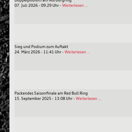
Doppelpodium
07. Juli 2026 - 09:29 Uhr
-
Weiterlesen …
am
Nürburgring
Sieg und Podium zum Auftakt
Sieg
24. März 2026 - 11:41 Uhr
-
Weiterlesen …
und
Podium
zum
Auftakt
Packendes Saisonfinale am Red Bull Ring
Packendes
15. September 2025 - 13:08 Uhr
-
Weiterlesen …
Saisonfinale
am
Red
Bull
Ring