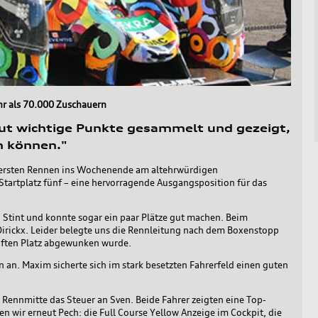
ehr als 70.000 Zuschauern
t wichtige Punkte gesammelt und gezeigt,
n können."
m ersten Rennen ins Wochenende am altehrwürdigen
Startplatz fünf – eine hervorragende Ausgangsposition für das
Stint und konnte sogar ein paar Plätze gut machen. Beim
irickx. Leider belegte uns die Rennleitung nach dem Boxenstopp
nften Platz abgewunken wurde.
an. Maxim sicherte sich im stark besetzten Fahrerfeld einen guten
Rennmitte das Steuer an Sven. Beide Fahrer zeigten eine Top-
en wir erneut Pech: die Full Course Yellow Anzeige im Cockpit, die