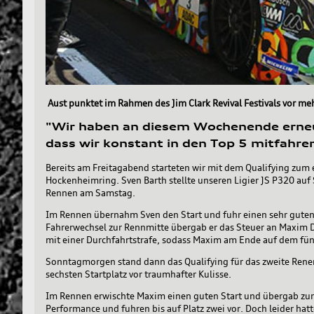
Aust punktet im Rahmen des Jim Clark Revival Festivals vor m
"Wir haben an diesem Wochenende erneu
dass wir konstant in den Top 5 mitfahre
Bereits am Freitagabend starteten wir mit dem Qualifying zu
Hockenheimring. Sven Barth stellte unseren Ligier JS P320 auf 
Rennen am Samstag.
Im Rennen übernahm Sven den Start und fuhr einen sehr guten 
Fahrerwechsel zur Rennmitte übergab er das Steuer an Maxim D
mit einer Durchfahrtstrafe, sodass Maxim am Ende auf dem fü
Sonntagmorgen stand dann das Qualifying für das zweite Renen 
sechsten Startplatz vor traumhafter Kulisse.
Im Rennen erwischte Maxim einen guten Start und übergab zur 
Performance und fuhren bis auf Platz zwei vor. Doch leider hatt