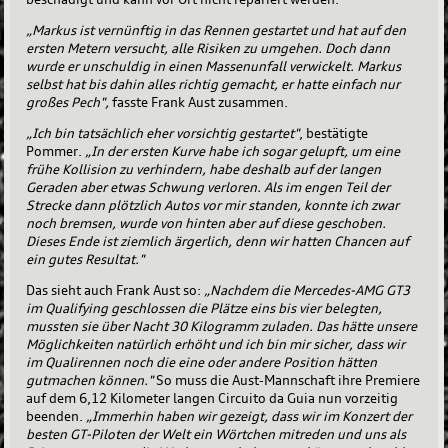
„Markus ist vernünftig in das Rennen gestartet und hat auf den
ersten Metern versucht, alle Risiken zu umgehen. Doch dann
wurde er unschuldig in einen Massenunfall verwickelt. Markus
selbst hat bis dahin alles richtig gemacht, er hatte einfach nur
großes Pech",
fasste Frank Aust zusammen.
„Ich bin tatsächlich eher vorsichtig gestartet"
, bestätigte
Pommer.
„In der ersten Kurve habe ich sogar gelupft, um eine
frühe Kollision zu verhindern, habe deshalb auf der langen
Geraden aber etwas Schwung verloren. Als im engen Teil der
Strecke dann plötzlich Autos vor mir standen, konnte ich zwar
noch bremsen, wurde von hinten aber auf diese geschoben.
Dieses Ende ist ziemlich ärgerlich, denn wir hatten Chancen auf
ein gutes Resultat."
Das sieht auch Frank Aust so:
„Nachdem die Mercedes-AMG GT3
im Qualifying geschlossen die Plätze eins bis vier belegten,
mussten sie über Nacht 30 Kilogramm zuladen. Das hätte unsere
Möglichkeiten natürlich erhöht und ich bin mir sicher, dass wir
im Qualirennen noch die eine oder andere Position hätten
gutmachen können."
So muss die Aust-Mannschaft ihre Premiere
auf dem 6,12 Kilometer langen Circuito da Guia nun vorzeitig
beenden.
„Immerhin haben wir gezeigt, dass wir im Konzert der
besten GT-Piloten der Welt ein Wörtchen mitreden und uns als